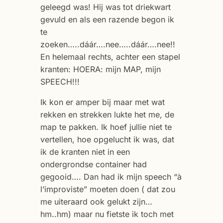
geleegd was! Hij was tot driekwart
gevuld en als een razende begon ik
te
zoeken…..dáár….nee…..dáár….nee!!
En helemaal rechts, achter een stapel
kranten: HOERA: mijn MAP, mijn
SPEECH!!!
Ik kon er amper bij maar met wat
rekken en strekken lukte het me, de
map te pakken. Ik hoef jullie niet te
vertellen, hoe opgelucht ik was, dat
ik de kranten niet in een
ondergrondse container had
gegooid…. Dan had ik mijn speech “à
l’improviste” moeten doen ( dat zou
me uiteraard ook gelukt zijn…
hm..hm) maar nu fietste ik toch met