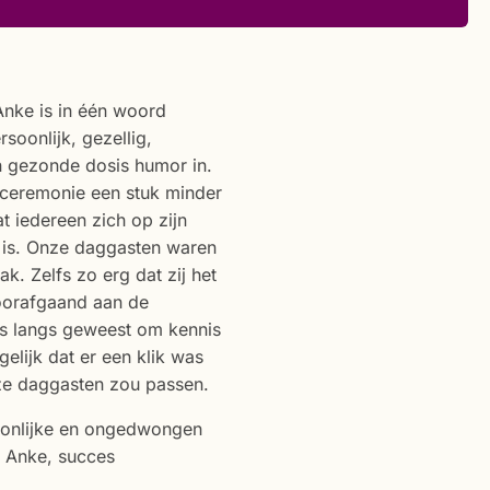
nke is in één woord
soonlijk, gezellig,
n gezonde dosis humor in.
wceremonie een stuk minder
t iedereen zich op zijn
 is. Onze daggasten waren
ak. Zelfs zo erg dat zij het
oorafgaand aan de
uis langs geweest om kennis
elijk dat er een klik was
ze daggasten zou passen.
soonlijke en ongedwongen
 Anke, succes