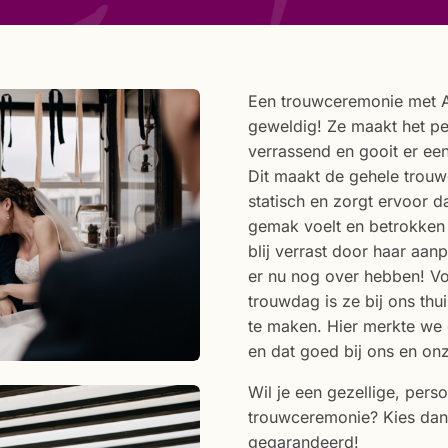
Een trouwceremonie met A
geweldig! Ze maakt het per
verrassend en gooit er ee
Dit maakt de gehele trou
statisch en zorgt ervoor da
gemak voelt en betrokken
blij verrast door haar aanp
er nu nog over hebben! V
trouwdag is ze bij ons th
te maken. Hier merkte we g
en dat goed bij ons en on
Wil je een gezellige, per
trouwceremonie? Kies dan
gegarandeerd!