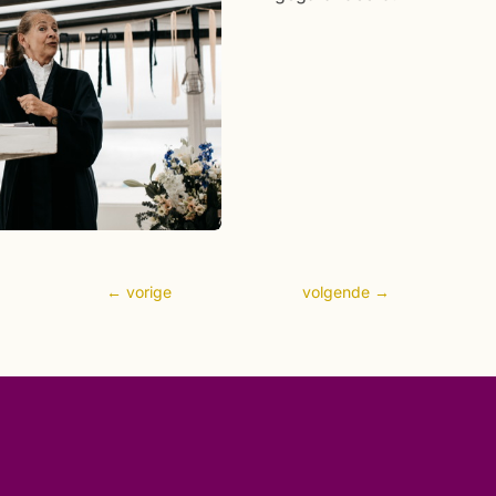
←
vorige
volgende
→