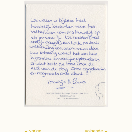
←
vorige
volgende
→