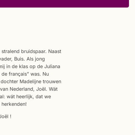
n stralend bruidspaar. Naast
vader, Buis. Als jong
 mij in de klas op de Juliana
 de français” was. Nu
 dochter Madelijne trouwen
 van Nederland, Joël. Wát
l: wát heerlijk, dat we
g herkenden!
oël !