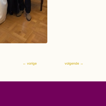
←
vorige
volgende
→